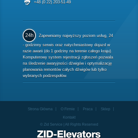
+48 (0 22) 203-51-49
24h
Zapewniamy najwyższy poziom usług, 24
- godzinny serwis oraz natychmiastowy dojazd w
razie awarii (do 1 godziny na terenie całego kraju).
Komputerowy system rejestracji zgłoszeń pozwala
na śledzenie awaryjności dźwigów i optymalizację
planowania remontów całych dźwigów lub tylko
wybranych podzespołów.
Strona Główna
O Firmie
Praca
Sklep
Kontakt
© Zid Service | All Rights Reserved