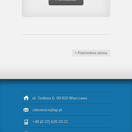
< Poprzednia strona
ul. Srebrna 6, 00-810 Warszawa
zidservice@op.pl
+48 (0 22) 620-33-22