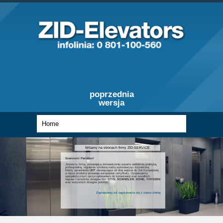
poprzednia
wersja
Witamy na stronach firmy ZID-SERVICE
Szanowni Państwo!
Jesteśmy firmą, posiadającą doświadczenie poparte wieloletnią praktyką,
profesjonalną, regularnie szkoloną kadrą wykonawczą i inżynierską.
Mamy uprawnienia
UDT
obowiązujące od dnia wejścia do Unii Europejskiej,
a nasze produkty posiadają europejskie certyfikaty. Dysponujemy
specjalistycznym oprzyrządowaniem do konserwacji oraz wszelkich
napraw i remontów dźwigów firm
OTIS, SCHINDLER, KONE, THYSSEN
oraz wszystkich dźwigów polskich.
Zapraszamy od zapoznania się z nasza ofertą