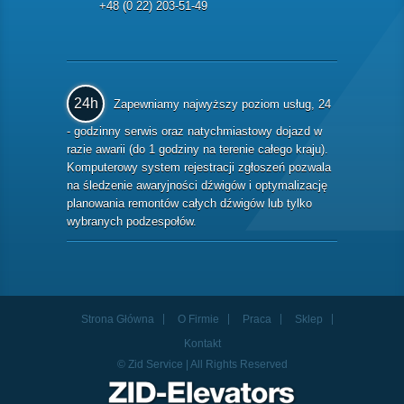
+48 (0 22) 203-51-49
24h
Zapewniamy najwyższy poziom usług, 24
- godzinny serwis oraz natychmiastowy dojazd w
razie awarii (do 1 godziny na terenie całego kraju).
Komputerowy system rejestracji zgłoszeń pozwala
na śledzenie awaryjności dźwigów i optymalizację
planowania remontów całych dźwigów lub tylko
wybranych podzespołów.
Strona Główna
O Firmie
Praca
Sklep
Kontakt
© Zid Service | All Rights Reserved