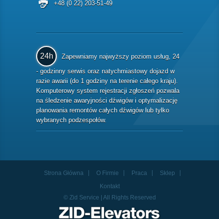
+48 (0 22) 203-51-49
24h
Zapewniamy najwyższy poziom usług, 24
- godzinny serwis oraz natychmiastowy dojazd w
razie awarii (do 1 godziny na terenie całego kraju).
Komputerowy system rejestracji zgłoszeń pozwala
na śledzenie awaryjności dźwigów i optymalizację
planowania remontów całych dźwigów lub tylko
wybranych podzespołów.
Strona Główna
O Firmie
Praca
Sklep
Kontakt
© Zid Service | All Rights Reserved