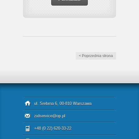
< Poprzednia strona
ul. Srebrna 6, 00-810 Warszawa
zidservice@op.pl
+48 (0 22) 620-33-22