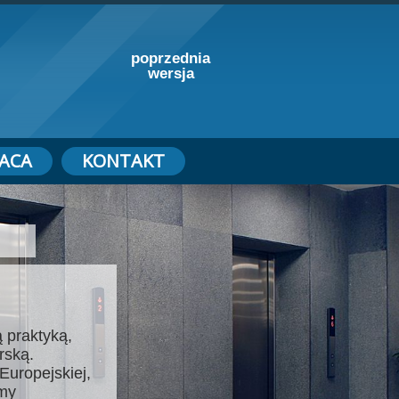
poprzednia
wersja
ACA
KONTAKT
 praktyką,
rską.
Europejskiej,
emy