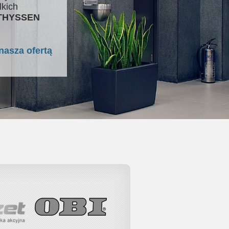
lkich
 THYSSEN
nasza ofertą