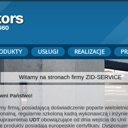
ODUKTY
USŁUGI
REALIZACJE
PR
Witamy na stronach firmy ZID-SERVICE
wni Państwo!
my firmą, posiadającą doświadczenie poparte wieloletnią
jonalną, regularnie szkoloną kadrą wykonawczą i inżynie
uprawnienia
UDT
obowiązujące od dnia wejścia do Unii 
e produkty posiadają europejskie certyfikaty. Dysponuj