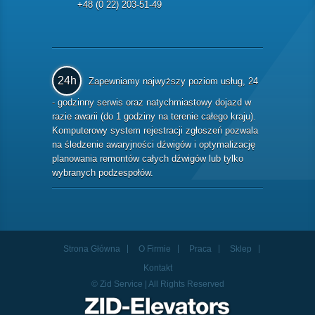
+48 (0 22) 203-51-49
24h
Zapewniamy najwyższy poziom usług, 24
- godzinny serwis oraz natychmiastowy dojazd w
razie awarii (do 1 godziny na terenie całego kraju).
Komputerowy system rejestracji zgłoszeń pozwala
na śledzenie awaryjności dźwigów i optymalizację
planowania remontów całych dźwigów lub tylko
wybranych podzespołów.
Strona Główna
O Firmie
Praca
Sklep
Kontakt
© Zid Service | All Rights Reserved