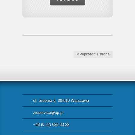
< Poprzednia strona
ul. Srebrna 6, 00-810 Warszawa
zidservice@op.pl
+48 (0 22) 620-33-22