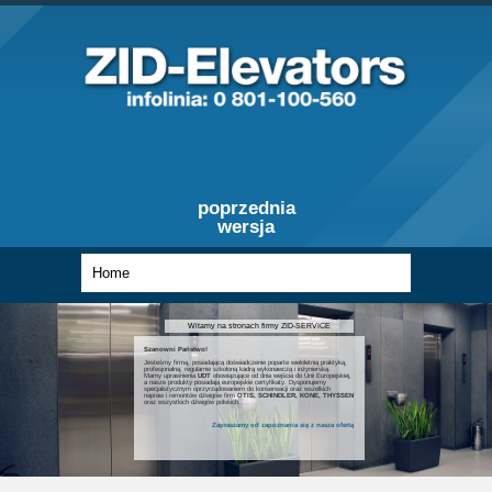
poprzednia
wersja
Witamy na stronach firmy ZID-SERVICE
Szanowni Państwo!
Jesteśmy firmą, posiadającą doświadczenie poparte wieloletnią praktyką,
profesjonalną, regularnie szkoloną kadrą wykonawczą i inżynierską.
Mamy uprawnienia
UDT
obowiązujące od dnia wejścia do Unii Europejskiej,
a nasze produkty posiadają europejskie certyfikaty. Dysponujemy
specjalistycznym oprzyrządowaniem do konserwacji oraz wszelkich
napraw i remontów dźwigów firm
OTIS, SCHINDLER, KONE, THYSSEN
oraz wszystkich dźwigów polskich.
Zapraszamy od zapoznania się z nasza ofertą