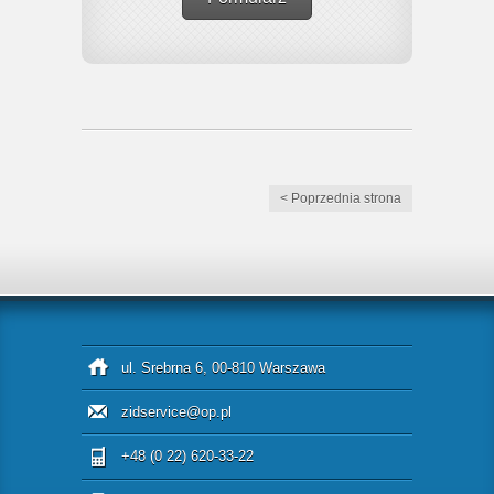
< Poprzednia strona
ul. Srebrna 6, 00-810 Warszawa
zidservice@op.pl
+48 (0 22) 620-33-22