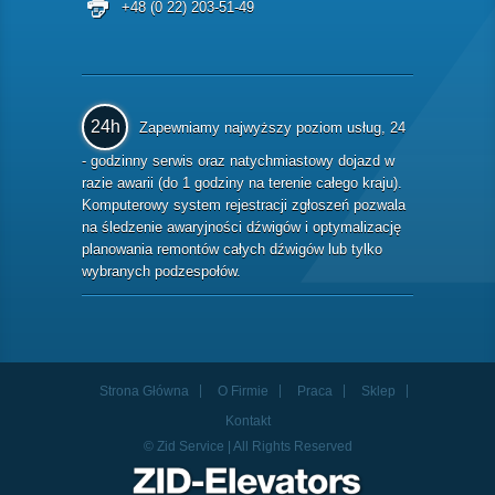
+48 (0 22) 203-51-49
24h
Zapewniamy najwyższy poziom usług, 24
- godzinny serwis oraz natychmiastowy dojazd w
razie awarii (do 1 godziny na terenie całego kraju).
Komputerowy system rejestracji zgłoszeń pozwala
na śledzenie awaryjności dźwigów i optymalizację
planowania remontów całych dźwigów lub tylko
wybranych podzespołów.
Strona Główna
O Firmie
Praca
Sklep
Kontakt
© Zid Service | All Rights Reserved