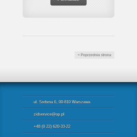
< Poprzednia strona
ul. Srebrna 6, 00-810 Warszawa
zidservice@op.pl
+48 (0 22) 620-33-22