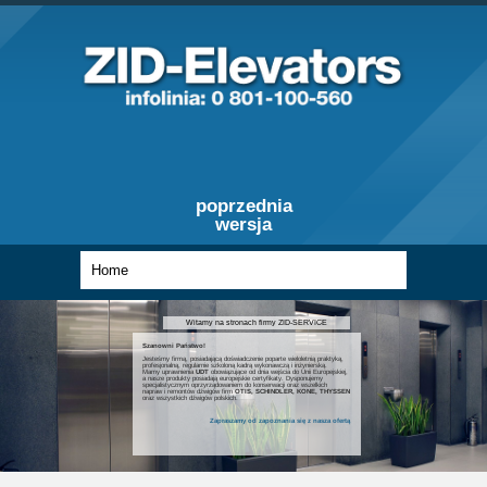
poprzednia
wersja
Witamy na stronach firmy ZID-SERVICE
Szanowni Państwo!
Jesteśmy firmą, posiadającą doświadczenie poparte wieloletnią praktyką,
profesjonalną, regularnie szkoloną kadrą wykonawczą i inżynierską.
Mamy uprawnienia
UDT
obowiązujące od dnia wejścia do Unii Europejskiej,
a nasze produkty posiadają europejskie certyfikaty. Dysponujemy
specjalistycznym oprzyrządowaniem do konserwacji oraz wszelkich
napraw i remontów dźwigów firm
OTIS, SCHINDLER, KONE, THYSSEN
oraz wszystkich dźwigów polskich.
Zapraszamy od zapoznania się z nasza ofertą