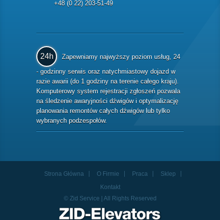
+48 (0 22) 203-51-49
24h
Zapewniamy najwyższy poziom usług, 24
- godzinny serwis oraz natychmiastowy dojazd w
razie awarii (do 1 godziny na terenie całego kraju).
Komputerowy system rejestracji zgłoszeń pozwala
na śledzenie awaryjności dźwigów i optymalizację
planowania remontów całych dźwigów lub tylko
wybranych podzespołów.
Strona Główna
O Firmie
Praca
Sklep
Kontakt
© Zid Service | All Rights Reserved