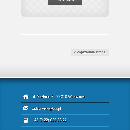
< Poprzednia strona
ul. Srebrna 6, 00-810 Warszawa
zidservice@op.pl
+48 (0 22) 620-33-22