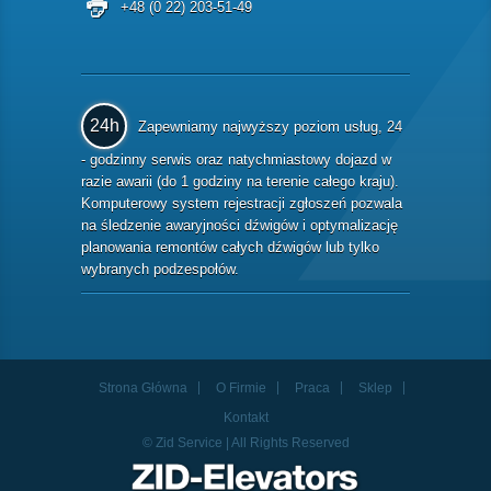
+48 (0 22) 203-51-49
24h
Zapewniamy najwyższy poziom usług, 24
- godzinny serwis oraz natychmiastowy dojazd w
razie awarii (do 1 godziny na terenie całego kraju).
Komputerowy system rejestracji zgłoszeń pozwala
na śledzenie awaryjności dźwigów i optymalizację
planowania remontów całych dźwigów lub tylko
wybranych podzespołów.
Strona Główna
O Firmie
Praca
Sklep
Kontakt
© Zid Service | All Rights Reserved