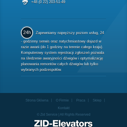
+48 (0 22) 203-51-49
24h
Zapewniamy najwyższy poziom usług, 24
- godzinny serwis oraz natychmiastowy dojazd w
razie awarii (do 1 godziny na terenie całego kraju).
Komputerowy system rejestracji zgłoszeń pozwala
na śledzenie awaryjności dźwigów i optymalizację
planowania remontów całych dźwigów lub tylko
wybranych podzespołów.
Strona Główna
O Firmie
Praca
Sklep
Kontakt
© Zid Service | All Rights Reserved