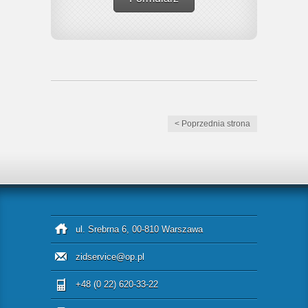
< Poprzednia strona
ul. Srebrna 6, 00-810 Warszawa
zidservice@op.pl
+48 (0 22) 620-33-22