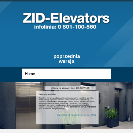
poprzednia
wersja
Witamy na stronach firmy ZID-SERVICE
Szanowni Państwo!
Jesteśmy firmą, posiadającą doświadczenie poparte wieloletnią praktyką,
profesjonalną, regularnie szkoloną kadrą wykonawczą i inżynierską.
Mamy uprawnienia
UDT
obowiązujące od dnia wejścia do Unii Europejskiej,
a nasze produkty posiadają europejskie certyfikaty. Dysponujemy
specjalistycznym oprzyrządowaniem do konserwacji oraz wszelkich
napraw i remontów dźwigów firm
OTIS, SCHINDLER, KONE, THYSSEN
oraz wszystkich dźwigów polskich.
Zapraszamy od zapoznania się z nasza ofertą