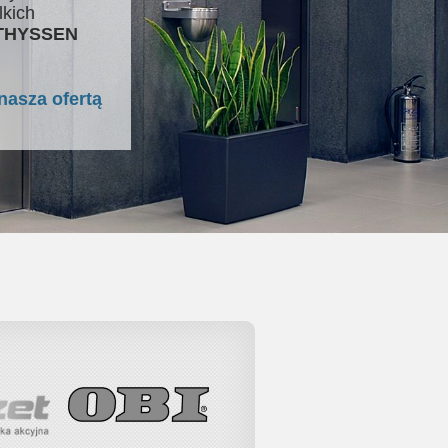
lkich
 THYSSEN
nasza ofertą