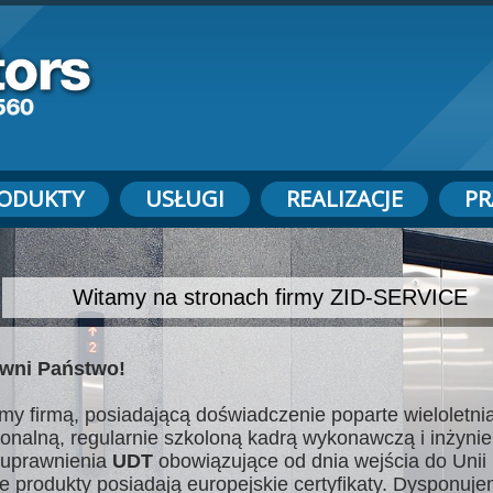
ODUKTY
USŁUGI
REALIZACJE
PR
Witamy na stronach firmy ZID-SERVICE
wni Państwo!
my firmą, posiadającą doświadczenie poparte wieloletnią
jonalną, regularnie szkoloną kadrą wykonawczą i inżynie
uprawnienia
UDT
obowiązujące od dnia wejścia do Unii 
e produkty posiadają europejskie certyfikaty. Dysponuj