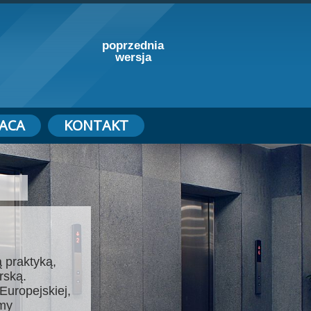
poprzednia
wersja
ACA
KONTAKT
 praktyką,
rską.
Europejskiej,
emy