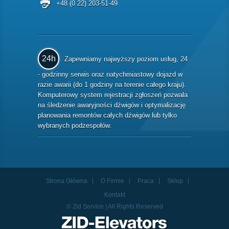
+48 (0 22) 203-51-49
24h
Zapewniamy najwyższy poziom usług, 24
- godzinny serwis oraz natychmiastowy dojazd w
razie awarii (do 1 godziny na terenie całego kraju).
Komputerowy system rejestracji zgłoszeń pozwala
na śledzenie awaryjności dźwigów i optymalizację
planowania remontów całych dźwigów lub tylko
wybranych podzespołów.
Strona Główna
O Firmie
Praca
Sklep
Kontakt
© Zid Service | All Rights Reserved