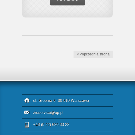
< Poprzednia strona
ul. Srebrna 6, 00-810 Warszawa
zidservice@op.pl
+48 (0 22) 620-33-22