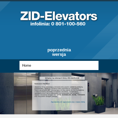
poprzednia
wersja
Witamy na stronach firmy ZID-SERVICE
Szanowni Państwo!
Jesteśmy firmą, posiadającą doświadczenie poparte wieloletnią praktyką,
profesjonalną, regularnie szkoloną kadrą wykonawczą i inżynierską.
Mamy uprawnienia
UDT
obowiązujące od dnia wejścia do Unii Europejskiej,
a nasze produkty posiadają europejskie certyfikaty. Dysponujemy
specjalistycznym oprzyrządowaniem do konserwacji oraz wszelkich
napraw i remontów dźwigów firm
OTIS, SCHINDLER, KONE, THYSSEN
oraz wszystkich dźwigów polskich.
Zapraszamy od zapoznania się z nasza ofertą