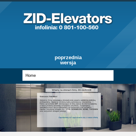
poprzednia
wersja
Witamy na stronach firmy ZID-SERVICE
Szanowni Państwo!
Jesteśmy firmą, posiadającą doświadczenie poparte wieloletnią praktyką,
profesjonalną, regularnie szkoloną kadrą wykonawczą i inżynierską.
Mamy uprawnienia
UDT
obowiązujące od dnia wejścia do Unii Europejskiej,
a nasze produkty posiadają europejskie certyfikaty. Dysponujemy
specjalistycznym oprzyrządowaniem do konserwacji oraz wszelkich
napraw i remontów dźwigów firm
OTIS, SCHINDLER, KONE, THYSSEN
oraz wszystkich dźwigów polskich.
Zapraszamy od zapoznania się z nasza ofertą