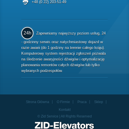
+48 (0 22) 203-51-49
24h
Zapewniamy najwyższy poziom usług, 24
- godzinny serwis oraz natychmiastowy dojazd w
razie awarii (do 1 godziny na terenie całego kraju).
Komputerowy system rejestracji zgłoszeń pozwala
na śledzenie awaryjności dźwigów i optymalizację
planowania remontów całych dźwigów lub tylko
wybranych podzespołów.
Strona Główna
O Firmie
Praca
Sklep
Kontakt
© Zid Service | All Rights Reserved