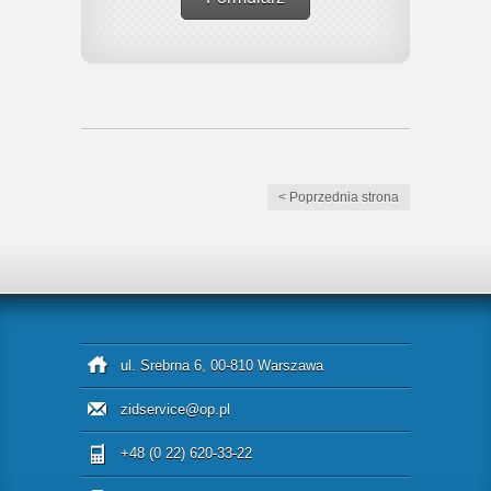
< Poprzednia strona
ul. Srebrna 6, 00-810 Warszawa
zidservice@op.pl
+48 (0 22) 620-33-22