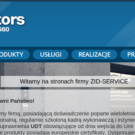
ODUKTY
USŁUGI
REALIZACJE
PR
Witamy na stronach firmy ZID-SERVICE
wni Państwo!
my firmą, posiadającą doświadczenie poparte wieloletnią
jonalną, regularnie szkoloną kadrą wykonawczą i inżynie
uprawnienia
UDT
obowiązujące od dnia wejścia do Unii 
e produkty posiadają europejskie certyfikaty. Dysponuj