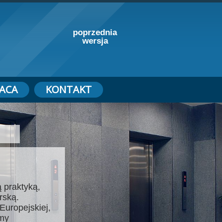
poprzednia
wersja
ACA
KONTAKT
 praktyką,
rską.
Europejskiej,
emy