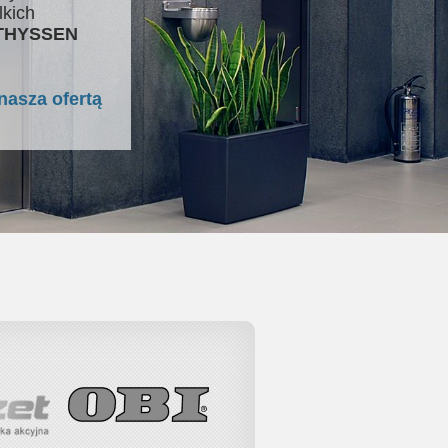
lkich
 THYSSEN
nasza ofertą