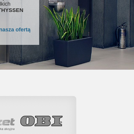
lkich
 THYSSEN
nasza ofertą