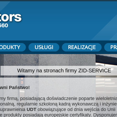
ODUKTY
USŁUGI
REALIZACJE
PR
Witamy na stronach firmy ZID-SERVICE
wni Państwo!
my firmą, posiadającą doświadczenie poparte wieloletnią
jonalną, regularnie szkoloną kadrą wykonawczą i inżynie
uprawnienia
UDT
obowiązujące od dnia wejścia do Unii 
e produkty posiadają europejskie certyfikaty. Dysponuj