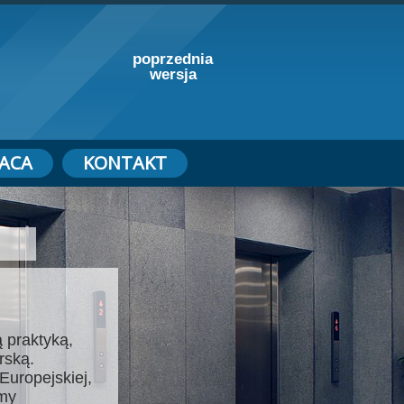
poprzednia
wersja
ACA
KONTAKT
 praktyką,
rską.
Europejskiej,
emy