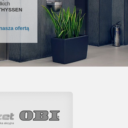
lkich
 THYSSEN
nasza ofertą