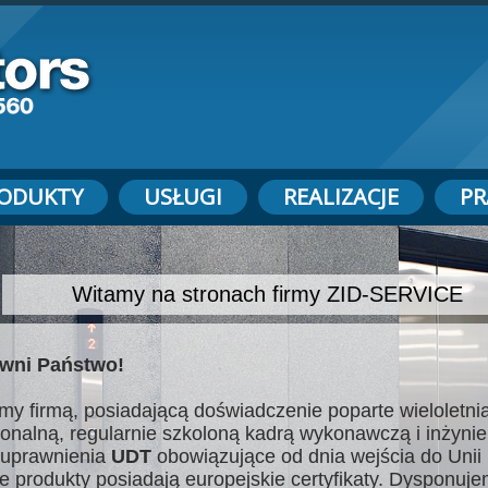
ODUKTY
USŁUGI
REALIZACJE
PR
Witamy na stronach firmy ZID-SERVICE
wni Państwo!
my firmą, posiadającą doświadczenie poparte wieloletnią
jonalną, regularnie szkoloną kadrą wykonawczą i inżynie
uprawnienia
UDT
obowiązujące od dnia wejścia do Unii 
e produkty posiadają europejskie certyfikaty. Dysponuj