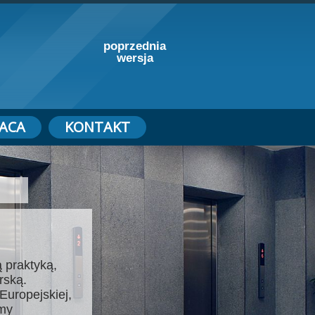
poprzednia
wersja
ACA
KONTAKT
 praktyką,
rską.
Europejskiej,
emy