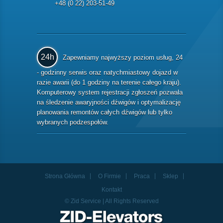
+48 (0 22) 203-51-49
24h
Zapewniamy najwyższy poziom usług, 24
- godzinny serwis oraz natychmiastowy dojazd w
razie awarii (do 1 godziny na terenie całego kraju).
Komputerowy system rejestracji zgłoszeń pozwala
na śledzenie awaryjności dźwigów i optymalizację
planowania remontów całych dźwigów lub tylko
wybranych podzespołów.
Strona Główna
O Firmie
Praca
Sklep
Kontakt
© Zid Service | All Rights Reserved