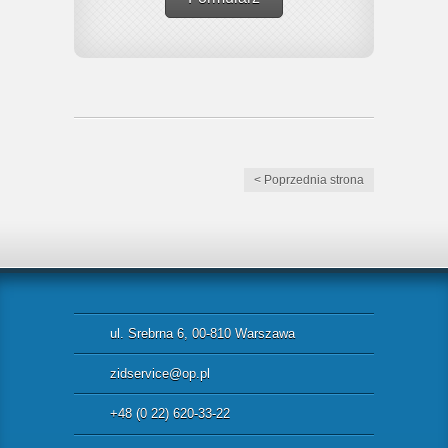
< Poprzednia strona
ul. Srebrna 6, 00-810 Warszawa
zidservice@op.pl
+48 (0 22) 620-33-22