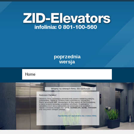
poprzednia
wersja
Witamy na stronach firmy ZID-SERVICE
Szanowni Państwo!
Jesteśmy firmą, posiadającą doświadczenie poparte wieloletnią praktyką,
profesjonalną, regularnie szkoloną kadrą wykonawczą i inżynierską.
Mamy uprawnienia
UDT
obowiązujące od dnia wejścia do Unii Europejskiej,
a nasze produkty posiadają europejskie certyfikaty. Dysponujemy
specjalistycznym oprzyrządowaniem do konserwacji oraz wszelkich
napraw i remontów dźwigów firm
OTIS, SCHINDLER, KONE, THYSSEN
oraz wszystkich dźwigów polskich.
Zapraszamy od zapoznania się z nasza ofertą