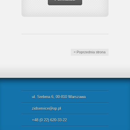
< Poprzednia strona
ul. Srebrna 6, 00-810 Warszawa
zidservice@op.pl
+48 (0 22) 620-33-22