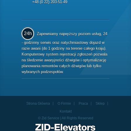
+48 (0 22) 203-51-49
24h
Zapewniamy najwyższy poziom usług, 24
- godzinny serwis oraz natychmiastowy dojazd w
razie awarii (do 1 godziny na terenie całego kraju).
Komputerowy system rejestracji zgłoszeń pozwala
na śledzenie awaryjności dźwigów i optymalizację
planowania remontów całych dźwigów lub tylko
wybranych podzespołów.
Strona Główna
O Firmie
Praca
Sklep
Kontakt
© Zid Service | All Rights Reserved