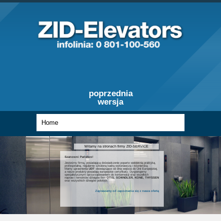
poprzednia
wersja
Witamy na stronach firmy ZID-SERVICE
Szanowni Państwo!
Jesteśmy firmą, posiadającą doświadczenie poparte wieloletnią praktyką,
profesjonalną, regularnie szkoloną kadrą wykonawczą i inżynierską.
Mamy uprawnienia
UDT
obowiązujące od dnia wejścia do Unii Europejskiej,
a nasze produkty posiadają europejskie certyfikaty. Dysponujemy
specjalistycznym oprzyrządowaniem do konserwacji oraz wszelkich
napraw i remontów dźwigów firm
OTIS, SCHINDLER, KONE, THYSSEN
oraz wszystkich dźwigów polskich.
Zapraszamy od zapoznania się z nasza ofertą