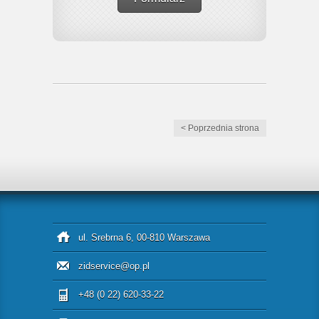
< Poprzednia strona
ul. Srebrna 6, 00-810 Warszawa
zidservice@op.pl
+48 (0 22) 620-33-22