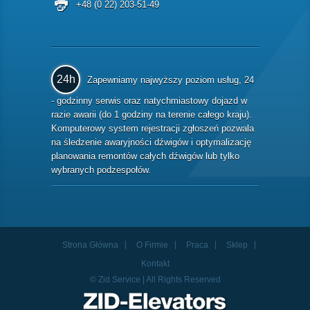
+48 (0 22) 203-51-49
24h
Zapewniamy najwyższy poziom usług, 24
- godzinny serwis oraz natychmiastowy dojazd w
razie awarii (do 1 godziny na terenie całego kraju).
Komputerowy system rejestracji zgłoszeń pozwala
na śledzenie awaryjności dźwigów i optymalizację
planowania remontów całych dźwigów lub tylko
wybranych podzespołów.
Strona Główna
O Firmie
Praca
Sklep
Kontakt
© Zid Service | All Rights Reserved