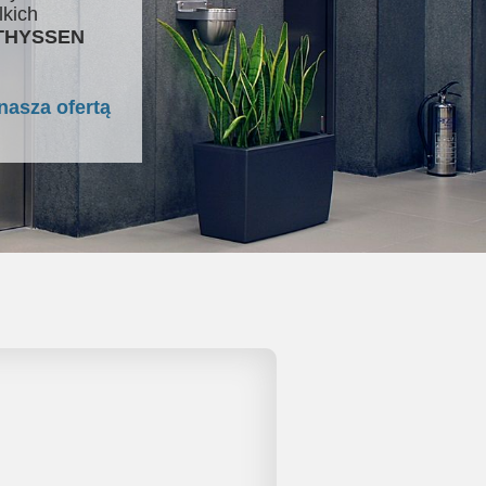
lkich
 THYSSEN
nasza ofertą