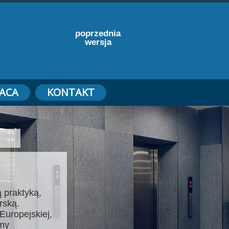
poprzednia
wersja
ACA
KONTAKT
 praktyką,
rską.
Europejskiej,
emy