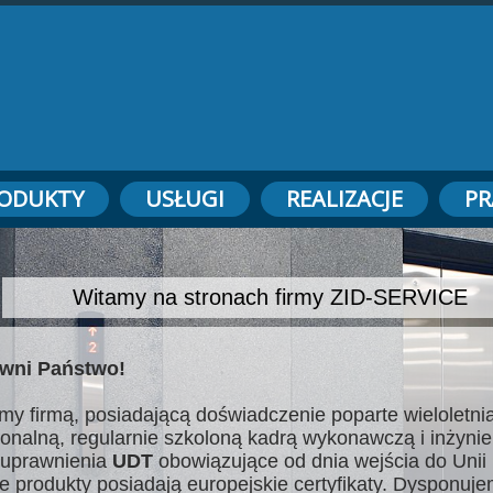
ODUKTY
USŁUGI
REALIZACJE
PR
Witamy na stronach firmy ZID-SERVICE
wni Państwo!
my firmą, posiadającą doświadczenie poparte wieloletnią
jonalną, regularnie szkoloną kadrą wykonawczą i inżynie
uprawnienia
UDT
obowiązujące od dnia wejścia do Unii 
e produkty posiadają europejskie certyfikaty. Dysponuj