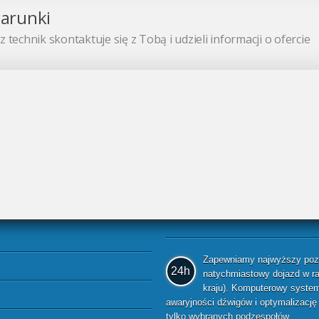
warunki
 technik skontaktuje się z Tobą i udzieli informacji o ofercie
Zapewniamy najwyższy pozio
24h
natychmiastowy dojazd w raz
kraju). Komputerowy system 
awaryjności dźwigów i optymalizacj
tylko wybranych podzespołów.