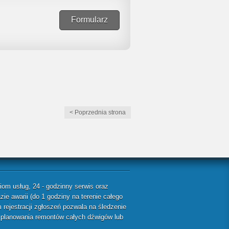
Formularz
< Poprzednia strona
m usług, 24 - godzinny serwis oraz
ie awarii (do 1 godziny na terenie całego
rejestracji zgłoszeń pozwala na śledzenie
ę planowania remontów całych dźwigów lub