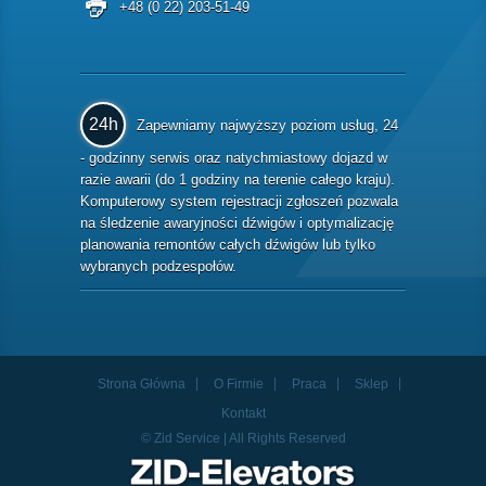
+48 (0 22) 203-51-49
24h
Zapewniamy najwyższy poziom usług, 24
- godzinny serwis oraz natychmiastowy dojazd w
razie awarii (do 1 godziny na terenie całego kraju).
Komputerowy system rejestracji zgłoszeń pozwala
na śledzenie awaryjności dźwigów i optymalizację
planowania remontów całych dźwigów lub tylko
wybranych podzespołów.
Strona Główna
O Firmie
Praca
Sklep
Kontakt
© Zid Service | All Rights Reserved