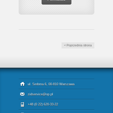
< Poprzednia strona
ul. Srebrna 6, 00-810 Warszawa
zidservice@op.pl
+48 (0 22) 620-33-22