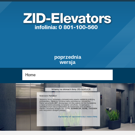
poprzednia
wersja
Witamy na stronach firmy ZID-SERVICE
Szanowni Państwo!
Jesteśmy firmą, posiadającą doświadczenie poparte wieloletnią praktyką,
profesjonalną, regularnie szkoloną kadrą wykonawczą i inżynierską.
Mamy uprawnienia
UDT
obowiązujące od dnia wejścia do Unii Europejskiej,
a nasze produkty posiadają europejskie certyfikaty. Dysponujemy
specjalistycznym oprzyrządowaniem do konserwacji oraz wszelkich
napraw i remontów dźwigów firm
OTIS, SCHINDLER, KONE, THYSSEN
oraz wszystkich dźwigów polskich.
Zapraszamy od zapoznania się z nasza ofertą