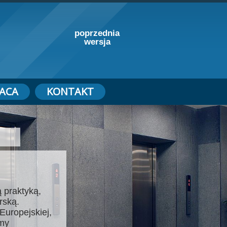
poprzednia
wersja
ACA
KONTAKT
 praktyką,
rską.
Europejskiej,
emy