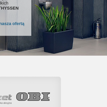
lkich
 THYSSEN
nasza ofertą