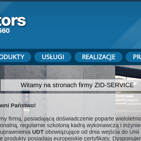
ODUKTY
USŁUGI
REALIZACJE
PR
Witamy na stronach firmy ZID-SERVICE
wni Państwo!
my firmą, posiadającą doświadczenie poparte wieloletnią
jonalną, regularnie szkoloną kadrą wykonawczą i inżynie
uprawnienia
UDT
obowiązujące od dnia wejścia do Unii 
e produkty posiadają europejskie certyfikaty. Dysponuj