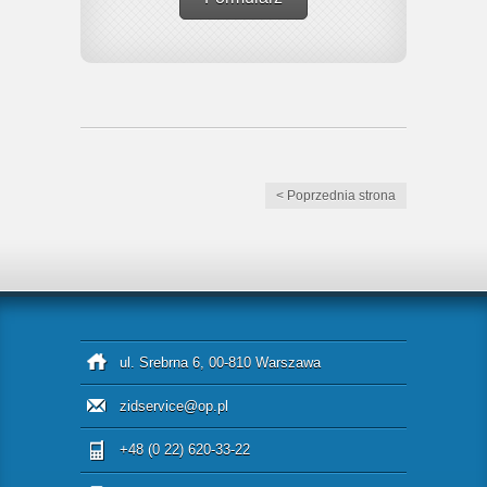
< Poprzednia strona
ul. Srebrna 6, 00-810 Warszawa
zidservice@op.pl
+48 (0 22) 620-33-22