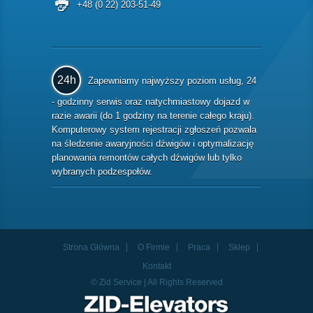
+48 (0 22) 203-51-49
24h
Zapewniamy najwyższy poziom usług, 24
- godzinny serwis oraz natychmiastowy dojazd w
razie awarii (do 1 godziny na terenie całego kraju).
Komputerowy system rejestracji zgłoszeń pozwala
na śledzenie awaryjności dźwigów i optymalizację
planowania remontów całych dźwigów lub tylko
wybranych podzespołów.
Strona Główna
O Firmie
Praca
Sklep
Kontakt
© Zid Service | All Rights Reserved