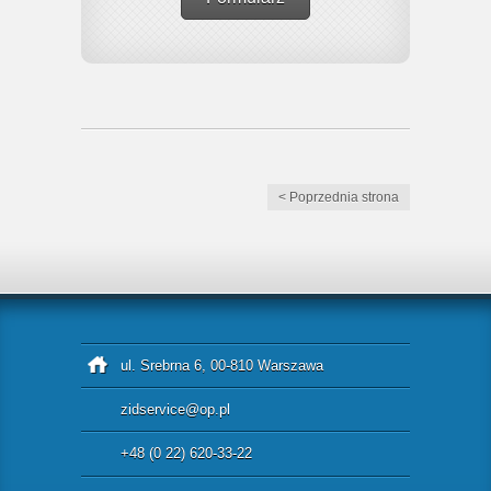
< Poprzednia strona
ul. Srebrna 6, 00-810 Warszawa
zidservice@op.pl
+48 (0 22) 620-33-22