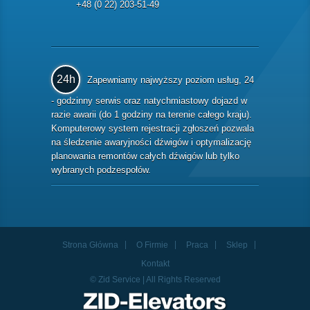
+48 (0 22) 203-51-49
24h
Zapewniamy najwyższy poziom usług, 24
- godzinny serwis oraz natychmiastowy dojazd w
razie awarii (do 1 godziny na terenie całego kraju).
Komputerowy system rejestracji zgłoszeń pozwala
na śledzenie awaryjności dźwigów i optymalizację
planowania remontów całych dźwigów lub tylko
wybranych podzespołów.
Strona Główna
O Firmie
Praca
Sklep
Kontakt
© Zid Service | All Rights Reserved