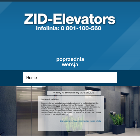
poprzednia
wersja
Witamy na stronach firmy ZID-SERVICE
Szanowni Państwo!
Jesteśmy firmą, posiadającą doświadczenie poparte wieloletnią praktyką,
profesjonalną, regularnie szkoloną kadrą wykonawczą i inżynierską.
Mamy uprawnienia
UDT
obowiązujące od dnia wejścia do Unii Europejskiej,
a nasze produkty posiadają europejskie certyfikaty. Dysponujemy
specjalistycznym oprzyrządowaniem do konserwacji oraz wszelkich
napraw i remontów dźwigów firm
OTIS, SCHINDLER, KONE, THYSSEN
oraz wszystkich dźwigów polskich.
Zapraszamy od zapoznania się z nasza ofertą