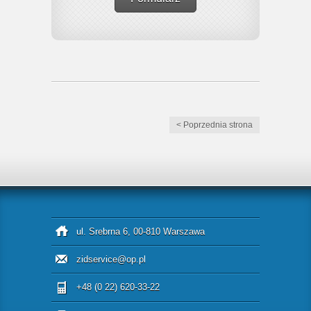
< Poprzednia strona
ul. Srebrna 6, 00-810 Warszawa
zidservice@op.pl
+48 (0 22) 620-33-22