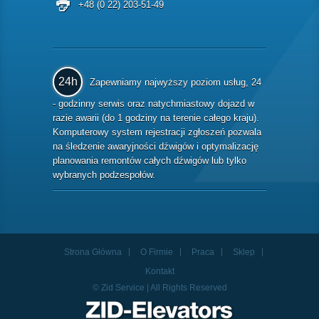
+48 (0 22) 203-51-49
24h
Zapewniamy najwyższy poziom usług, 24
- godzinny serwis oraz natychmiastowy dojazd w
razie awarii (do 1 godziny na terenie całego kraju).
Komputerowy system rejestracji zgłoszeń pozwala
na śledzenie awaryjności dźwigów i optymalizację
planowania remontów całych dźwigów lub tylko
wybranych podzespołów.
Strona Główna
O Firmie
Praca
Sklep
Kontakt
© Zid Service | All Rights Reserved