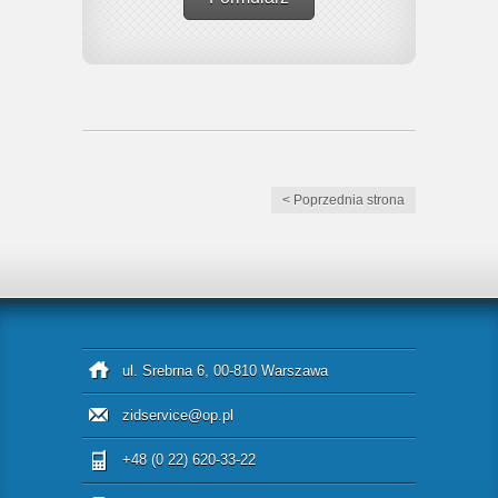
< Poprzednia strona
ul. Srebrna 6, 00-810 Warszawa
zidservice@op.pl
+48 (0 22) 620-33-22