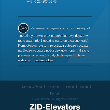
+48 (0 22) 203-51-49
24h
Zapewniamy najwyższy poziom usług, 24
- godzinny serwis oraz natychmiastowy dojazd w
razie awarii (do 1 godziny na terenie całego kraju).
Komputerowy system rejestracji zgłoszeń pozwala
na śledzenie awaryjności dźwigów i optymalizację
planowania remontów całych dźwigów lub tylko
wybranych podzespołów.
Strona Główna
O Firmie
Praca
Sklep
Kontakt
© Zid Service | All Rights Reserved