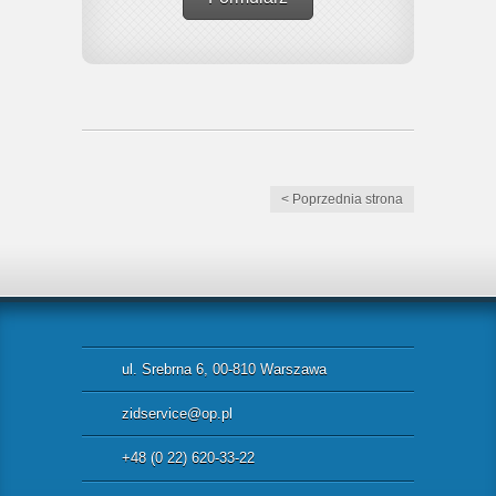
< Poprzednia strona
ul. Srebrna 6, 00-810 Warszawa
zidservice@op.pl
+48 (0 22) 620-33-22