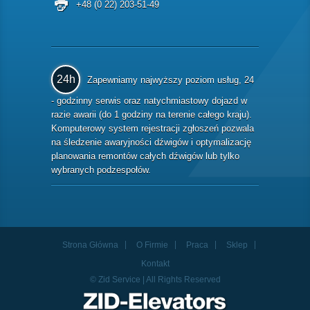
+48 (0 22) 203-51-49
24h
Zapewniamy najwyższy poziom usług, 24
- godzinny serwis oraz natychmiastowy dojazd w
razie awarii (do 1 godziny na terenie całego kraju).
Komputerowy system rejestracji zgłoszeń pozwala
na śledzenie awaryjności dźwigów i optymalizację
planowania remontów całych dźwigów lub tylko
wybranych podzespołów.
Strona Główna
O Firmie
Praca
Sklep
Kontakt
© Zid Service | All Rights Reserved