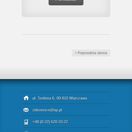
< Poprzednia strona
ul. Srebrna 6, 00-810 Warszawa
zidservice@op.pl
+48 (0 22) 620-33-22