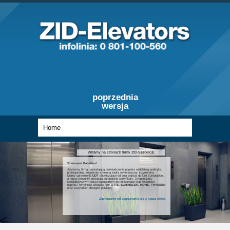
poprzednia
wersja
Witamy na stronach firmy ZID-SERVICE
Szanowni Państwo!
Jesteśmy firmą, posiadającą doświadczenie poparte wieloletnią praktyką,
profesjonalną, regularnie szkoloną kadrą wykonawczą i inżynierską.
Mamy uprawnienia
UDT
obowiązujące od dnia wejścia do Unii Europejskiej,
a nasze produkty posiadają europejskie certyfikaty. Dysponujemy
specjalistycznym oprzyrządowaniem do konserwacji oraz wszelkich
napraw i remontów dźwigów firm
OTIS, SCHINDLER, KONE, THYSSEN
oraz wszystkich dźwigów polskich.
Zapraszamy od zapoznania się z nasza ofertą