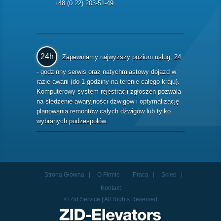
+48 (0 22) 203-51-49
24h
Zapewniamy najwyższy poziom usług, 24
- godzinny serwis oraz natychmiastowy dojazd w
razie awarii (do 1 godziny na terenie całego kraju).
Komputerowy system rejestracji zgłoszeń pozwala
na śledzenie awaryjności dźwigów i optymalizację
planowania remontów całych dźwigów lub tylko
wybranych podzespołów.
Strona Główna
O Firmie
Praca
Sklep
Kontakt
© Zid Service | All Rights Reserved