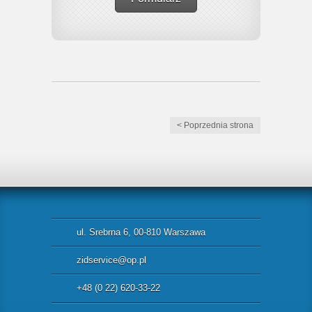
< Poprzednia strona
ul. Srebrna 6, 00-810 Warszawa
zidservice@op.pl
+48 (0 22) 620-33-22