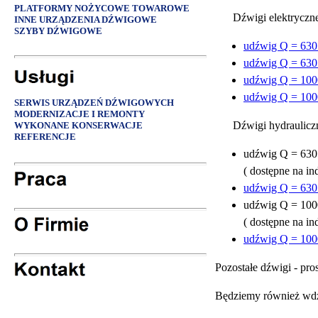
PLATFORMY NOŻYCOWE TOWAROWE
Dźwigi elektryczn
INNE URZĄDZENIA DŹWIGOWE
SZYBY DŹWIGOWE
u
dźwig Q = 630 k
udźwig Q = 630 k
udźwig Q = 1000 
udźwig Q = 1000 
SERWIS URZĄDZEŃ DŹWIGOWYCH
MODERNIZACJE I REMONTY
Dźwigi hydraulicz
WYKONANE KONSERWACJE
REFERENCJE
udźwig Q = 630 k
( dostępne na in
udźwig Q = 630 k
udźwig Q = 1000 
( dostępne na in
udźwig Q = 1000 
Pozostałe dźwigi - pr
Będziemy również wdzi