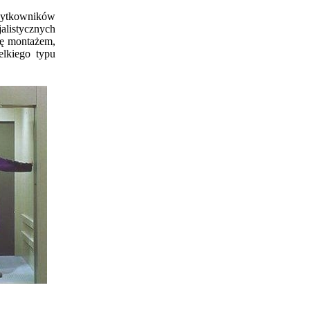
użytkowników
alistycznych
ię montażem,
elkiego typu