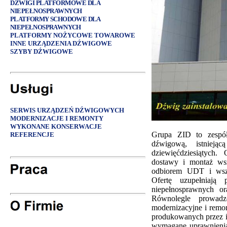
DŹWIGI PLATFORMOWE DLA
NIEPEŁNOSPRAWNYCH
PLATFORMY SCHODOWE DLA
NIEPEŁNOSPRAWNYCH
PLATFORMY NOŻYCOWE TOWAROWE
INNE URZĄDZENIA DŹWIGOWE
SZYBY DŹWIGOWE
SERWIS URZĄDZEŃ DŹWIGOWYCH
MODERNIZACJE I REMONTY
WYKONANE KONSERWACJE
Grupa ZID to zespół 
REFERENCJE
dźwigową, istniej
dziewięćdziesiątych. 
dostawy i montaż ws
odbiorem UDT i wsze
Ofertę uzupełniają
niepełnosprawnych o
Równolegle prowadz
modernizacyjne i remo
produkowanych przez i
wymagane uprawnienia