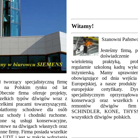
Witamy!
Szanowni Pañstw
Jesteśmy firmą, p
doświadczenie
wieloletnią praktyką, profe
regularnie szkoloną kadrą wyk
inżynierską. Mamy uprawni
obowiązujące od dnia wejści
tworzący specjalistyczną firmę
Europejskiej, a nasze produkty
ącą na Polskim rynku od lat
europejskie certyfikaty. Dy
Obecnie firma oferuje projekty,
specjalistycznym oprzyrządo
zelkich typów dźwigów wraz z
konserwacji oraz wszelkich 
lkimi pracami towarzyszącymi.
remontów dźwigów fir
 platformy schodowe dla osób
SCHINDLER, KONE, THYSS
raz schody i chodniki ruchome.
wszystkich dźwigów polskich.
one są usługi konserwacyjne,
ntowe na dźwigach własnych oraz
nne firmy. Firma posiada wszelkie
 UDT i jest w trakcie wdrażania