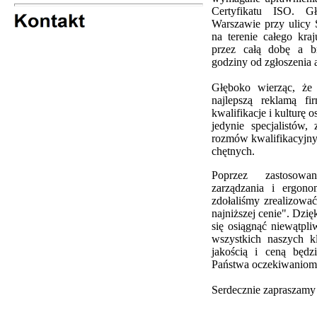
Certyfikatu ISO. G
Warszawie przy ulicy S
na terenie całego kra
przez całą dobę a b
godziny od zgłoszenia 
Głęboko wierząc, że 
najlepszą reklamą f
kwalifikacje i kulturę
jedynie specjalistów,
rozmów kwalifikacyjnyc
chętnych.
Poprzez zastosowa
zarządzania i ergonom
zdołaliśmy zrealizowa
najniższej cenie". Dzię
się osiągnąć niewątpli
wszystkich naszych kl
jakością i ceną będz
Państwa oczekiwaniom
Serdecznie zapraszamy