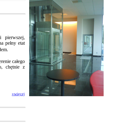
 pierwszej,
na pełny etat
dem.
renie całego
o, chętnie z
»więcej