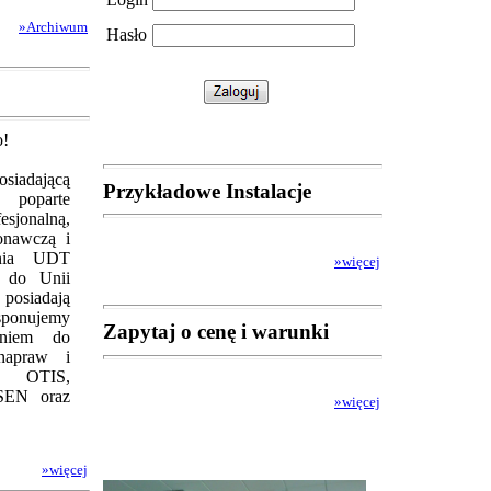
»Archiwum
Hasło
o!
osiadającą
Przykładowe Instalacje
 poparte
sjonalną,
onawczą i
enia UDT
»więcej
a do Unii
 posiadają
sponujemy
Zapytaj o cenę i warunki
waniem do
napraw i
m OTIS,
EN oraz
»więcej
»więcej