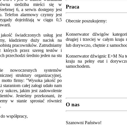
łówna siedziba mieści się w
Praca
rebrnej 6, a serwis dostępny jest
ju. Telefon alarmowy czynny jest
rygady dojeżdżają w ciągu 0,5
Obecnie poszukujemy:
awarii.
Konserwator dźwigów kategorii
jakość świadczonych usług jest
drugiej i trzeciej w całym kraju 
irmy, kładziemy duży nacisk na
lub dorywczo, chętnie z samocho
 osobistą pracowników. Zatrudniamy
 z których przez szereg testów i
h przechodzi średnio jeden na stu
Konserwator dźwignic E+M Na te
kraju na pełny etat i dorywcz
samochodem.
nie nowoczesnych systemów
icznej struktury organizacyjnej,
ć motto firmy: "Wysoka jakość po
ki staraniom całej załogi udało nam
wy sukces, jakim jest zadowolenie
ientów. Jesteśmy przekonani, że
iemy w stanie sprostać również
O nas
.
 do współpracy,
Szanowni Państwo!